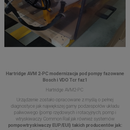
Hartridge AVM 2-PC modernizacja pod pompy fazowane
Bosch i VDO Tcr faz1
Hartridge AVM2-PC
Urządzenie zostało opracowane z myślą o pełnej
diagnostyce jak największej gamy podzespołów układu
paliwowego (pomp rzędowych i rotacyjnych; pomp i
wtryskiwaczy Common Rail jak również systemów
pompowtryskiwaczy EUP/EUI) takich producentów jak: