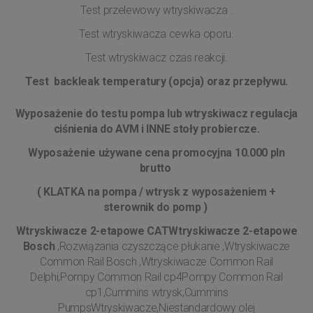
Test przelewowy wtryskiwacza .
Test wtryskiwacza cewka oporu.
Test wtryskiwacz czas reakcji.
Test backleak temperatury (opcja) oraz przepływu.
Wyposażenie do testu pompa lub wtryskiwacz regulacja
ciśnienia do AVM i INNE stoły probiercze.
Wyposażenie używane cena promocyjna 10.000 pln
brutto
( KLATKA na pompa / wtrysk z wyposażeniem +
sterownik do pomp )
Wtryskiwacze 2-etapowe CATWtryskiwacze 2-etapowe
Bosch
,Rozwiązania czyszczące płukanie ,Wtryskiwacze
Common Rail Bosch ,Wtryskiwacze Common Rail
Delphi,Pompy Common Rail cp4Pompy Common Rail
cp1,Cummins wtrysk,Cummins
PumpsWtryskiwacze,Niestandardowy olej