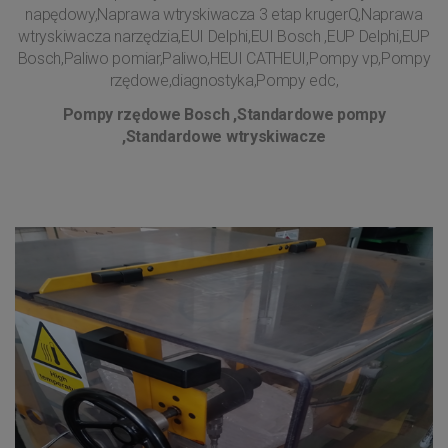
napędowy,Naprawa wtryskiwacza 3 etap krugerQ,Naprawa
wtryskiwacza narzędzia,EUI Delphi,EUI Bosch ,EUP Delphi,EUP
Bosch,Paliwo pomiar,Paliwo,HEUI CATHEUI,Pompy vp,Pompy
rzędowe,diagnostyka,Pompy edc,
Pompy rzędowe Bosch ,Standardowe pompy
,Standardowe wtryskiwacze