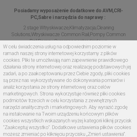
Posiadamy wyposażenie dodatkowe do AVM,CRI-
PC,Sabre i narzędzia do naprawy :
2 stage Wtryskiwacze,Klimatyzacja,Cleaning
Solutions,Wtryskiwacze Common Rail,Pompy Common
Rail,Pompy Cummins,niestandardowe
W celu świadczenia usług na odpowiednim poziomie w
Diesel,EUI,EUP,Paliwo,HEUI,Pompy In-line,Injector Naprawa
ramach naszej strony internetowej korzystamy z plików
,PT Wtryskiwacze,Pompy odśrodkowe,standardowe
cookies. Pliki te umożliwiają nam zapewnienie prawidłowego
Wtryskiwacze,cri-pc,sabre hartridge,dci200,dcp800,cp4
działania strony internetowej oraz realizację podstawowych jej
fazowana pompa,tcrfaz1,tcr5001, Stół probierczy -
zadań, a po zaakceptowaniu przez Ciebie zgody, pliki cookies
fachowe narzędzia do diesla,0 683 708 001,EPS 708,stół
są przez nas wykorzystywane do dokonywania pomiarów i
probierczy do układów Common Rail,
analiz korzystania ze strony internetowej oraz celów
marketingowych. Strona wykorzystuje również pliki cookies
podmiotów trzecich w celu korzystania z zewnętrznych
narzędzi analitycznych i marketingowych. Aby wyrazić zgodę
na instalowanie na Twoim urządzeniu końcowym plików
cookies wszystkich wskazanych wyżej kategorii kliknij przycisk
"Zaakceptuj wszystko". Dodatkowe ustawienia plików cookies
możesz zmieniać po kliknięciu przycisku „Zmień ustawienia”.