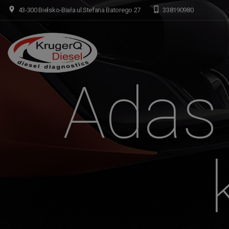
43-300 Bielsko-Biała ul.Stefana Batorego 27
338190980
Adas 