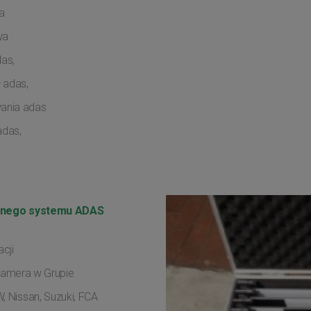
a
wa
as,
 adas,
ania adas
adas,
cznego systemu ADAS
cji
 kamera w Grupie
, Nissan, Suzuki, FCA