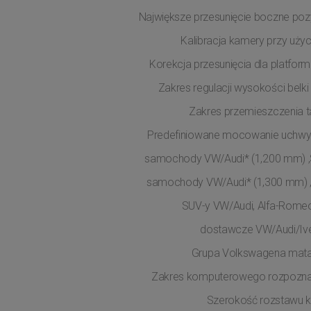
Największe przesunięcie boczne poz
Kalibracja kamery przy użyci
Korekcja przesunięcia dla platfo
Zakres regulacji wysokości belk
Zakres przemieszczenia ta
Predefiniowane mocowanie uchwyt
samochody VW/Audi* (1,200 mm) ,
samochody VW/Audi* (1,300 mm) 
SUV-y VW/Audi, Alfa-Rome
dostawcze VW/Audi/Iv
Grupa Volkswagena mata
Zakres komputerowego rozpozna
Szerokość rozstawu k