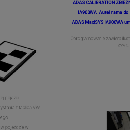
ADAS CALIBRATION ZBIEŻN
IA900WA Autel rama do p
ADAS MaxiSYS IA900WA umoż
Oprogramowanie zawiera ilust
żywo,
owej pojazdu
ystania z tablicą VW
niego
 w pojeździe w