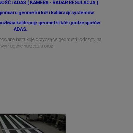
OŚĆ i ADAS ( KAMERA - RADAR REGULACJA )
omiaru geometrii kół i kalibracji systemów
liwia kalibrację geometrii kół i podzespołów
ADAS.
rowane instrukcje dotyczące geometrii, odczyty na
 wymagane narzędzia oraz