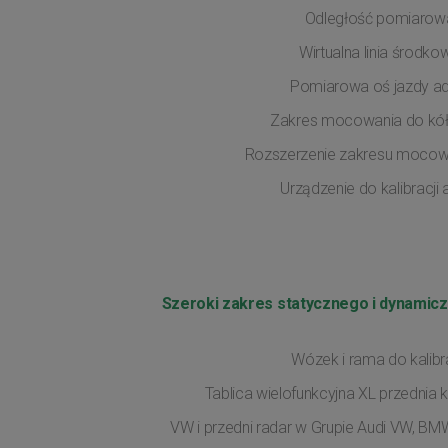
Odległość pomiarow
Wirtualna linia środko
Pomiarowa oś jazdy ad
Zakres mocowania do kół
Rozszerzenie zakresu mocow
Urządzenie do kalibracji 
Szeroki zakres statycznego i dynami
Wózek i rama do kalibra
Tablica wielofunkcyjna XL przednia
VW i przedni radar w Grupie Audi VW, BMW