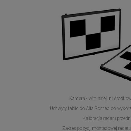
Kamera - wirtualnej linii środk
Uchwyty tablic do Alfa Romeo do wykorz
Kalibracja radaru przed
Zakres pozycji montażowej radaru