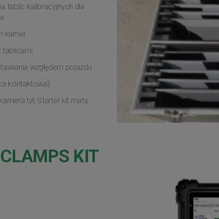
 tablic kalibracyjnych dla
ów
h kamer
 tablicami
tawiania względem pojazdu
ica kontaktowa)
amera tył, Starter kit maty,
 CLAMPS KIT