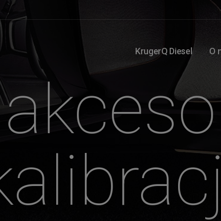
KrugerQ Diesel
O 
akceso
kalibracj