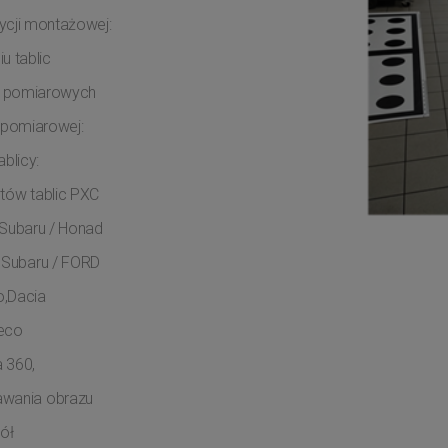
ycji montażowej:
u tablic
rm pomiarowych
i pomiarowej:
blicy:
ów tablic PXC
Subaru / Honad
,Subaru / FORD
o,Dacia
eco
 360,
wania obrazu
ół