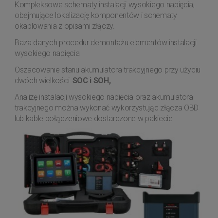
Kompleksowe schematy instalacji wysokiego napięcia,
obejmujące lokalizację komponentów i schematy
okablowania z opisami złączy.
Baza danych procedur demontażu elementów instalacji
wysokiego napięcia
Oszacowanie stanu akumulatora trakcyjnego przy użyciu
dwóch wielkości:
SOC i SOH,
Analizę instalacji wysokiego napięcia oraz akumulatora
trakcyjnego można wykonać wykorzystując złącza OBD
lub kable połączeniowe dostarczone w pakiecie