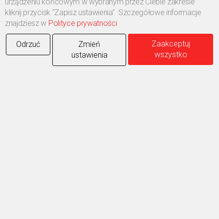
urządzeniu końcowym w wybranym przez Ciebie zakresie
Obsługa protokołów DoIP i CAN FD
kliknij przycisk "Zapisz ustawienia". Szczegółowe informacje
znajdziesz w
Polityce prywatności
Obsługa automatycznego wyszukiwania pojazdów
(AutoVin)
Zaakceptuj
Odrzuć
Zmień
wszystko
ustawienia
WSPARCIE KALIBRACJI ADAS
Funkcja kierowana
KODOWANIE ONLINE
PROGRAMOWANIE ONLINE
EVDiag BOX.
Przejrzysty interfejs diagnostyczny akumulatora ułatwia
diagnostykę i zmniejsza ryzyko błędnej diagnozy.
Platforma testowa akumulatorów i napędów trakcyjnych
wielu marek