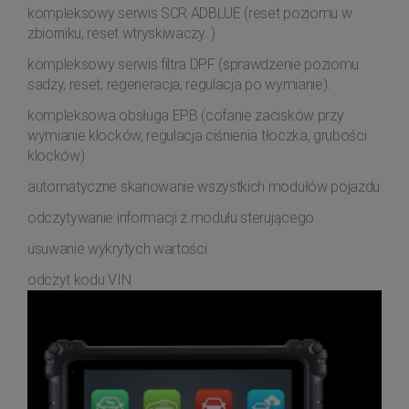
kompleksowy serwis SCR ADBLUE (reset poziomu w
zbiorniku, reset wtryskiwaczy..)
kompleksowy serwis filtra DPF (sprawdzenie poziomu
sadzy, reset, regeneracja, regulacja po wymianie).
kompleksowa obsługa EPB (cofanie zacisków przy
wymianie klocków, regulacja ciśnienia tłoczka, grubości
klocków)
automatyczne skanowanie wszystkich modułów pojazdu
odczytywanie informacji z modułu sterującego
usuwanie wykrytych wartości
odczyt kodu VIN