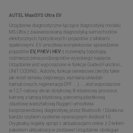
AUTEL MaxiSYS Ultra EV
Urządzenie diagnostyczne łączące diagnostykę modelu
MS Ultra z zaawansowaną diagnostyką samochodów
elektrycznych, hybrydowych i pojazdów z silnikami
spalinowymi. EV umożliwia kompleksowe sprawdzenie
pojazdów
EV, PHEV i HEV
z rozwiniętą topologią
rozmieszczenia podzespołów wysokiego napięcia.
Urządzenie jest wyposażone w funkcje Guided Function ,
UNIT CODING , AutoVin, funkcje serwisowe (skróty takie
jak reset serwisu olejowego, wymiana okładzin
hamulcowych, regeneracja DPF ....) ... Jest wyposażone
w 12,7-calowy ekran dotykowy, 8-rdzeniowy procesor,
kamerę z lampą błyskową, pancerną plastikową
obudowę warsztatową Rugget i umożliwia
bezprzewodową diagnostykę przez Bluetooth. ! Działa na
bardzo szybkim systemie operacyjnym Android 10.
Oryginalny, legalny sprzęt z aktualizacjami online z 2-letnim
pakietem aktualizacji w zestawie! Urządzenie obsługuje