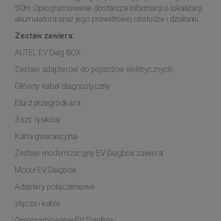
SOH. Oprogramowanie dostarcza informacji o lokalizacji
akumulatora oraz jego prawidłowej obsłudze i działaniu.
Zestaw zawiera:
AUTEL EV Diag BOX
Zestaw adapterów do pojazdów elektrycznych
Główny kabel diagnostyczny
Etui z przegródkami
3 szt. rysików
Karta gwarancyjna
Zestaw modernizacyjny EV Diagbox zawiera:
Moduł EV Diagbox
Adaptery połączeniowe
złącza i kable
Oprogramowanie EV DiagBox