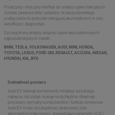
Przejrzysty i intuicyjny interfejs do analizy ogniw trakcyjnych.
Zestaw zawiera kable i adaptery do bezpośredniego
podłączenia do jednostki sterującej akumulatorem w celu
weryfikacji i diagnostyki.
Szczegółowa analiza zespołu ogniw akumulatorowych
najpopularniejszych marek:
BMW, TESLA, VOLKSWAGEN, AUDI, MINI, HONDA,
TOYOTA, LEXUS, FORD GM, RENAULT, ACCURA, NISSAN,
HYUNDAI, KIA, BYD
Dokładność pomiaru
Autel EV skanuje komponenty instalacji wysokiego
napięcia, odczytuje i kasuje kody błędów, obejmuje
procedury wymiany komponentów i funkcje serwisowe.
Autel EV może szczegółowo analizować stan
akumulatora trakcyjnego, sprawdzając parametry SOC i