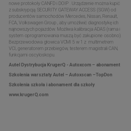
nowe protokoły CANFD i DOIP . Urządzenie można kupić
z subskrypcją SECURITY GATEWAY ACCESS (SGW) od
producentów samochodów Mercedes, Nissan, Renault,
FCA, Volkswagen Group , aby umożliwić diagnostykę ich
najnowszych pojazdów. Możliwa kalibracja ADAS (rama i
system oprogramowania muszą być zakupione osobno).
Bezprzewodowa głowica VCMI 5 w 1 z multimetrem
VCI, generatorem przebiegów, testerem magistrali CAN,
funkcjami oscyloskopu.
Autel Dystrybucja KrugerQ - Autoxcom – abonament
Szkolenia warsztaty Autel – Autoxscan –TopDon
Szkolenia szkoła i abonament dla szkoły
www.krugerQ.com