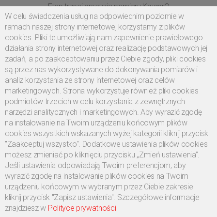
Etap trzeci precyzja pomiaru KrugerQ
W celu świadczenia usług na odpowiednim poziomie w
--test szczelności z pomiarem przelewu bez wysterowania
ramach naszej strony internetowej korzystamy z plików
wtryskiwacza Wacum test KrugerQ
cookies. Pliki te umożliwiają nam zapewnienie prawidłowego
działania strony internetowej oraz realizację podstawowych jej
--pomiar dawki wtryskowej i przelewu przy pełnym obciążeniu
zadań, a po zaakceptowaniu przez Ciebie zgody, pliki cookies
VL
są przez nas wykorzystywane do dokonywania pomiarów i
--pomiar dawki wtryskowej na biegu jałowym LL
analiz korzystania ze strony internetowej oraz celów
marketingowych. Strona wykorzystuje również pliki cookies
--pomiar dawki przy obciążeniu pośrednim EM
podmiotów trzecich w celu korzystania z zewnętrznych
--pomiar dawki pilotażowej VE 1
narzędzi analitycznych i marketingowych. Aby wyrazić zgodę
na instalowanie na Twoim urządzeniu końcowym plików
--test rozpylania końcówki VE 2
cookies wszystkich wskazanych wyżej kategorii kliknij przycisk
"Zaakceptuj wszystko". Dodatkowe ustawienia plików cookies
możesz zmieniać po kliknięciu przycisku „Zmień ustawienia”.
Jeśli ustawienia odpowiadają Twoim preferencjom, aby
wyrazić zgodę na instalowanie plików cookies na Twoim
urządzeniu końcowym w wybranym przez Ciebie zakresie
kliknij przycisk "Zapisz ustawienia". Szczegółowe informacje
znajdziesz w
Polityce prywatności